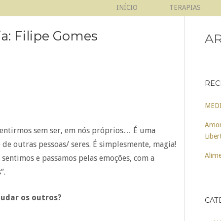
INÍCIO
TERAPIAS
a: Filipe Gomes
AR
REC
MED
Amor
 sentirmos sem ser, em nós próprios… É uma
Liber
de outras pessoas/ seres. É simplesmente, magia!
Alime
e sentimos e passamos pelas emoções, com a
”.
judar os outros?
CAT