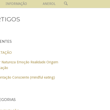
OPEN
INFORMAÇÃO
ANEROL
SEARCH
BAR
TIGOS
ENTES
ITAÇÃO
 Natureza Emoção Realidade Origem
tação
ntação Consciente (mindful eating)
EGORIAS